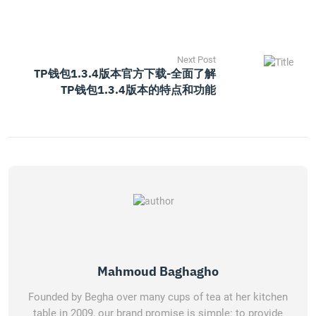
Next Post
TP钱包1.3.4版本官方下载-全面了解
TP钱包1.3.4版本的特点和功能
Mahmoud Baghagho
Founded by Begha over many cups of tea at her kitchen
table in 2009, our brand promise is simple: to provide