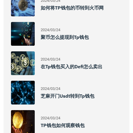
2024/03/24
如何将TP钱包的币转到火币网
2024/03/24
聚币怎么提现到tp钱包
2024/03/24
在tp钱包买入的defi怎么卖出
2024/03/24
芝麻开门usdt转到tp钱包
2024/03/24
TP钱包如何观察钱包