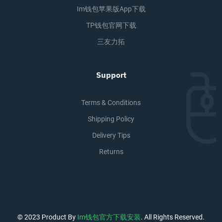
Im钱包苹果版app下载
TP钱包官网下载
三友力拓
Support
Terms & Conditions
Shipping Policy
Delivery Tips
Returns
© 2023 Product By
Im钱包官方下载安装
. All Rights Reserved.