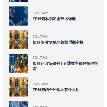
2024/03/24
TP钱包私钥加密技术详解
2024/03/24
如何使用TP钱包领取币圈空投
2024/03/24
如何开启tp钱包 | 开通数字钱包操作指
南
2024/03/24
TP钱包的合约地址有什么用