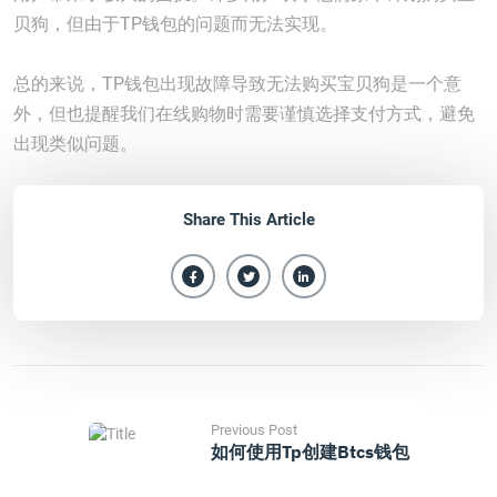
贝狗，但由于TP钱包的问题而无法实现。
总的来说，TP钱包出现故障导致无法购买宝贝狗是一个意
外，但也提醒我们在线购物时需要谨慎选择支付方式，避免
出现类似问题。
Share This Article
Previous Post
如何使用Tp创建Btcs钱包