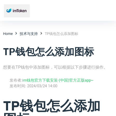
Home
技术与支持
TP钱包怎么添加图标
TP钱包怎么添加图标
想要在TP钱包中添加图标，可以根据以下步骤进行操作。
发布者:
im钱包官方下载安装·(中国)官方正版app~
发布时间:
2024/03/24 14:00
TP钱包怎么添加