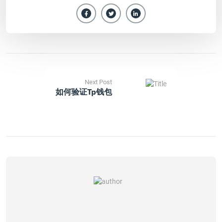
Next Post
如何验证tp钱包