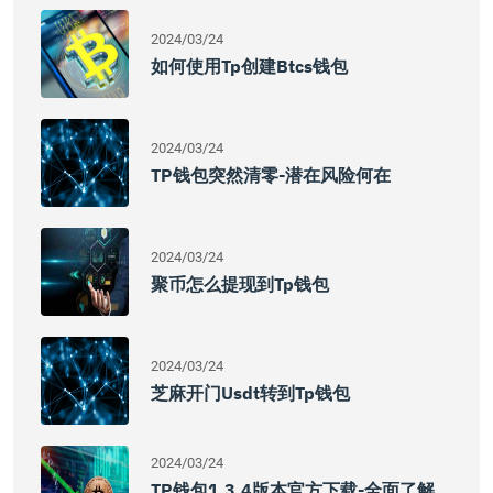
2024/03/24
如何使用Tp创建Btcs钱包
2024/03/24
TP钱包突然清零-潜在风险何在
2024/03/24
聚币怎么提现到tp钱包
2024/03/24
芝麻开门usdt转到tp钱包
2024/03/24
TP钱包1.3.4版本官方下载-全面了解