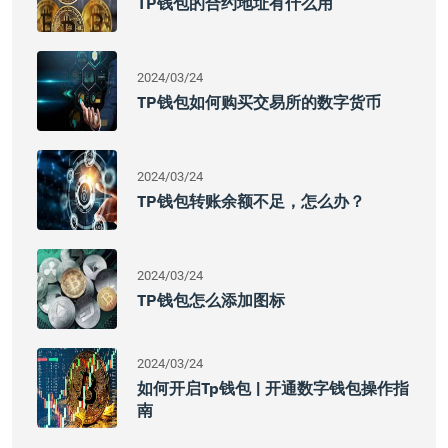
TP钱包的合约地址有什么用
2024/03/24
TP钱包如何购买交易所的数字货币
2024/03/24
TP钱包转账余额不足，怎么办？
2024/03/24
TP钱包怎么添加图标
2024/03/24
如何开启tp钱包 | 开通数字钱包操作指
南